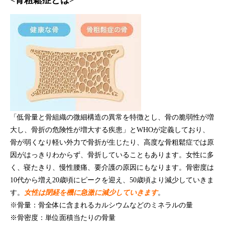
<骨粗鬆症とは>
「低骨量と骨組織の微細構造の異常を特徴とし、骨の脆弱性が増
大し、骨折の危険性が増大する疾患」とWHOが定義しており、
骨が弱くなり軽い外力で骨折が生じたり、高度な骨粗鬆症では原
因がはっきりわからず、骨折していることもあります。女性に多
く、寝たきり、慢性腰痛、要介護の原因にもなります。骨密度は
10代から増え20歳頃にピークを迎え、50歳頃より減少していきま
す。
女性は閉経を機に急激に減少していきます
。
※骨量：骨全体に含まれるカルシウムなどのミネラルの量
※骨密度：単位面積当たりの骨量