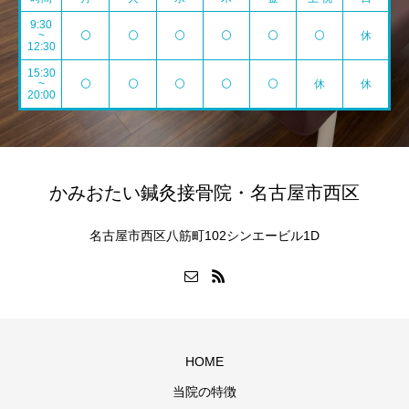
9:30
~
⚪️
⚪️
⚪️
⚪️
⚪️
⚪️
休
12:30
15:30
~
⚪️
⚪️
⚪️
⚪️
⚪️
休
休
20:00
かみおたい鍼灸接骨院・名古屋市西区
名古屋市西区八筋町102シンエービル1D
HOME
当院の特徴