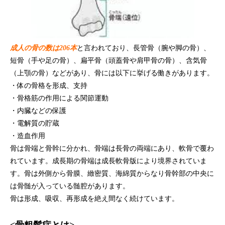
成人の骨の数は206本
と言われており、長管骨（腕や脚の骨）、
短骨（手や足の骨）、扁平骨（頭蓋骨や肩甲骨の骨）、含気骨
（上顎の骨）などがあり、骨には以下に挙げる働きがあります。
・体の骨格を形成、支持
・骨格筋の作用による関節運動
・内臓などの保護
・電解質の貯蔵
・造血作用
骨は骨端と骨幹に分かれ、骨端は長骨の両端にあり、軟骨で覆わ
れています。成長期の骨端は成長軟骨版により境界されていま
す。骨は外側から骨膜、緻密質、海綿質からなり骨幹部の中央に
は骨髄が入っている髄腔があります。
骨は形成、吸収、再形成を絶え間なく続けています。