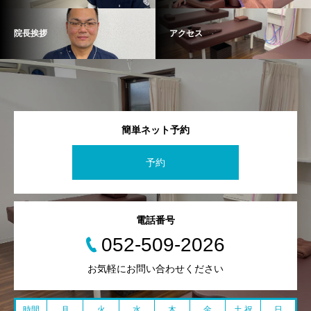
院長挨拶
アクセス
簡単ネット予約
予約
電話番号
052-509-2026
お気軽にお問い合わせください
時間
月
火
水
木
金
土 祝
日