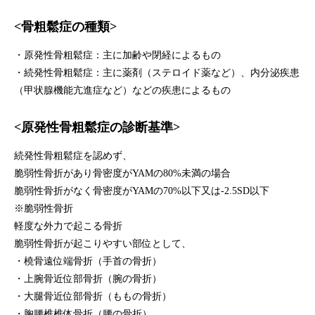
<骨粗鬆症の種類>
・原発性骨粗鬆症：主に加齢や閉経によるもの
・続発性骨粗鬆症：主に薬剤（ステロイド薬など）、内分泌疾患
（甲状腺機能亢進症など）などの疾患によるもの
<原発性骨粗鬆症の診断基準>
続発性骨粗鬆症を認めず、
脆弱性骨折があり骨密度がYAMの80%未満の場合
脆弱性骨折がなく骨密度がYAMの70%以下又は‐2.5SD以下
※脆弱性骨折
軽度な外力で起こる骨折
脆弱性骨折が起こりやすい部位として、
・橈骨遠位端骨折（手首の骨折）
・上腕骨近位部骨折（腕の骨折）
・大腿骨近位部骨折（ももの骨折）
・胸腰椎椎体骨折（腰の骨折）