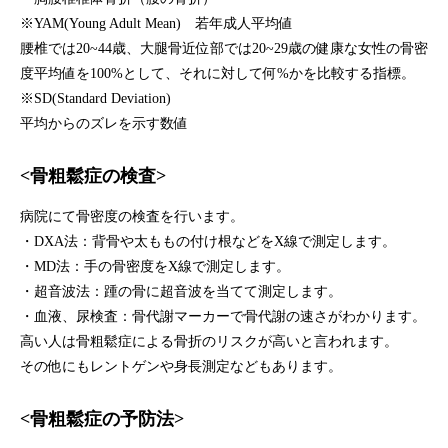
※YAM(Young Adult Mean) 若年成人平均値
腰椎では20~44歳、大腿骨近位部では20~29歳の健康な女性の骨密
度平均値を100%として、それに対して何%かを比較する指標。
※SD(Standard Deviation)
平均からのズレを示す数値
<骨粗鬆症の検査>
病院にて骨密度の検査を行います。
・DXA法：背骨や太ももの付け根などをX線で測定します。
・MD法：手の骨密度をX線で測定します。
・超音波法：踵の骨に超音波を当てて測定します。
・血液、尿検査：骨代謝マーカーで骨代謝の速さがわかります。
高い人は骨粗鬆症による骨折のリスクが高いと言われます。
その他にもレントゲンや身長測定などもあります。
<骨粗鬆症の予防法>