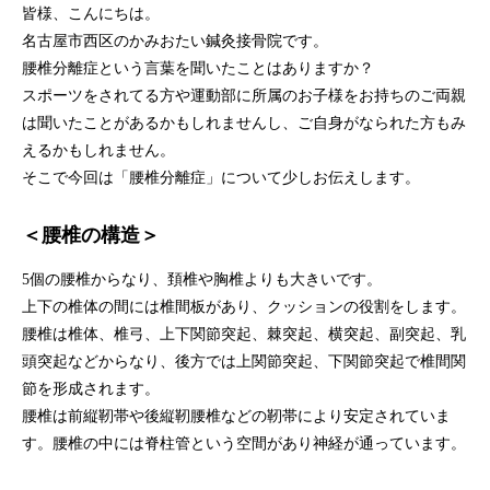
皆様、こんにちは。
名古屋市西区のかみおたい鍼灸接骨院です。
腰椎分離症という言葉を聞いたことはありますか？
スポーツをされてる方や運動部に所属のお子様をお持ちのご両親
は聞いたことがあるかもしれませんし、ご自身がなられた方もみ
えるかもしれません。
そこで今回は「腰椎分離症」について少しお伝えします。
＜腰椎の構造＞
5個の腰椎からなり、頚椎や胸椎よりも大きいです。
上下の椎体の間には椎間板があり、クッションの役割をします。
腰椎は椎体、椎弓、上下関節突起、棘突起、横突起、副突起、乳
頭突起などからなり、後方では上関節突起、下関節突起で椎間関
節を形成されます。
腰椎は前縦靭帯や後縦靭腰椎などの靭帯により安定されていま
す。腰椎の中には脊柱管という空間があり神経が通っています。