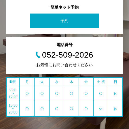
簡単ネット予約
予約
電話番号
052-509-2026
お気軽にお問い合わせください
時間
月
火
水
木
金
土 祝
日
9:30
~
⚪️
⚪️
⚪️
⚪️
⚪️
⚪️
休
12:30
15:30
~
⚪️
⚪️
⚪️
⚪️
⚪️
休
休
20:00